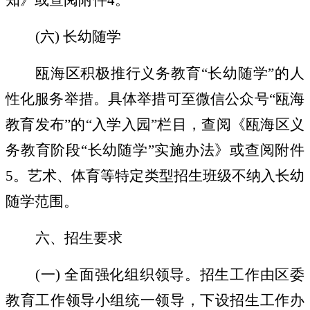
知》或查阅附件
4
。
(
六
)
长幼随学
瓯海区积极推行义务教育
“
长幼随学
”
的人
性化服务举措。具体举措可至微信公众号
“
瓯海
教育发布
”
的
“
入学入园
”
栏目，查阅《瓯海区义
务教育阶段
“
长幼随学
”
实施办法》或查阅附件
5
。艺术、体育等特定类型招生班级不纳入长幼
随学范围。
六、招生要求
(
一
)
全面强化组织领导。
招生工作由区委
教育工作领导小组统一领导，下设招生工作办