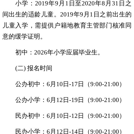
小学：
2019
年
9
月
1
日至
2020
年
8
月
31
日之
间出生的适龄儿童。
2019
年
9
月
1
日之前出生的
儿童入学，需提供户籍地教育主管部门核准同
意的缓学证明。
初中：
2026
年小学应届毕业生。
(
二
)
报名时间
公办初中：
6
月
10
日
-17
日（
9:00-21:00
）
公办小学：
6
月
12
日
-19
日（
9:00-21:00
）
民办初中：
6
月
10
日
-12
日（
9:00-21:00
）
民办小学：
6
月
12
日
-14
日（
9:00-21:00
）