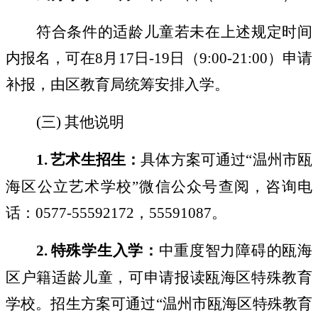
符合条件的适龄儿童若未在上述规定时间
内报名，可在
8
月
17
日
-19
日（
9:00-21:00
）申请
补报，由区教育局统筹安排入学。
(
三
)
其他说明
1.
艺术生招生：
具体方案可通过
“
温州市瓯
海区公立艺术学校
”
微信公众号查阅，咨询电
话：
0577-55592172
，
55591087
。
2.
特殊学生入学：
中重度智力障碍的瓯海
区户籍适龄儿童，可申请报读瓯海区特殊教育
学校。招生方案可通过
“
温州市瓯海区特殊教育