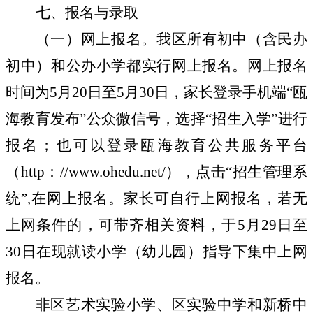
七、报名与录取
（一）网上报名。
我区所有初中（含民办
初中）和公办小学都实行网上报名。
网上报名
时间为
5
月
20
日至
5
月
30
日，家长登录手机端“瓯
海教育发布”公众微信号，选择“招生入学”进行
报名；也可以登录瓯海教育公共服务平台
（
http
：
//www.ohedu.net/
），点击“招生管理系
统”
,
在网上报名。家长可自行上网报名，若无
上网条件的，可带齐相关资料，于
5
月
29
日至
30
日在现就读小学（幼儿园）指导下集中上网
报名。
非区艺术实验小学、区实验中学和
新桥中