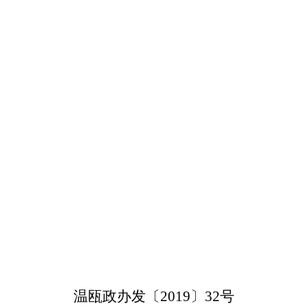
温瓯政办发〔
2019
〕
32
号