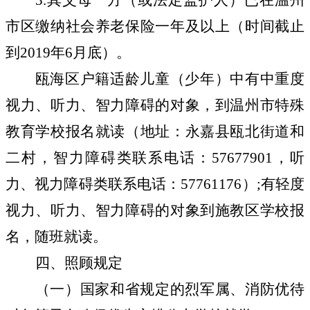
3.
其父母一方（或法定监护人）已在温州
市区缴纳社会养老保险一年及以上（时间截止
到
2019
年
6
月底）。
瓯海区户籍适龄儿童（少年）中有中重度
视力、听力、智力障碍的对象，到温州市特殊
教育学校报名就读（地址：永嘉县瓯北街道和
二村，智力障碍类联系电话：
57677901
，听
力、视力障碍类联系电话：
57761176
）
;
有轻度
视力、听力、智力障碍的对象到施教区学校报
名，随班就读。
四、照顾规定
（一）国家和省规定的烈军属、消防优待