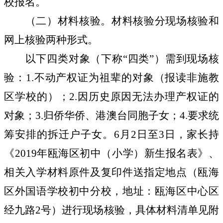
校报名。
（二）材料核验。
材料核验分现场核验和
网上核验两种形式。
以下四类对象（下称“四类”）需到现场核
验：
1.
不动产权证为祖辈的对象（报读非施教
区学校的）；
2.
因历史原因无法办理产权证的
对象；
3.
归侨华侨、港澳台同胞子女；
4.
要求统
筹安排的拆迁户子女。
6
月
2
日至
3
日，家长持
《
2019
年瓯海区初中（小学）新生报名表》、
相关入学材料原件及复印件送指定地点（瓯海
区外国语学校初中分校，地址：瓯海区中心区
经九路
2
号）进行现场核验，具体材料清单见附