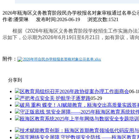
2026年瓯海区义务教育阶段民办学校报名对象审核通过名单公
作者:潘荣琳 发布时间:2026-06-19 浏览次数:
1521
根据《2026年瓯海区义务教育阶段学校招生工作实施办法
示如下
，公示期为2026年6月19日至6月21日，如有异议，请
附件：
2026年符合民办学校报名资格对象公示名单.xlsx
分享到
区教育局组织召开2026年政协提案办理工作面商会
06-1
严把考点安全关 护航学子逐梦路
05-29
破局 重构 蝶变！AI赋能教育，瓯海交出高质量实践答
守正版底线 筑安全屏障——2025年瓯海区教育系统
瓯海区教育系统2025年上半年网络与数据安全专题培
技术赋能教育创新：瓯海区首期教育领域低代码应用与
筑牢网络安全屏障 守护数据安全防线 ——瓯海区教育