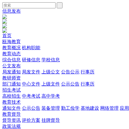
信息发布
首页
瓯海教育
教育概况
机构职能
教育动态
综合信息
研修信息
学校信息
公文发布
局发通知
局发文件
上级公文
公告公示
行事历
教研师资
部门通知
中心文件
上级文件
公示公告
行事历
招生考试
高校招生
中考考试
高中学考
教育技术
通知文件
公示公告
装备管理
勤工俭学
基地建设
网络管理
应用
教育督导
督导资讯
评价方案
挂牌督导
政策法规