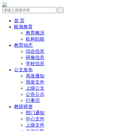
首 页
瓯海教育
教育概况
机构职能
教育动态
综合信息
研修信息
学校信息
公文发布
局发通知
局发文件
上级公文
公告公示
行事历
教研师资
部门通知
中心文件
上级文件