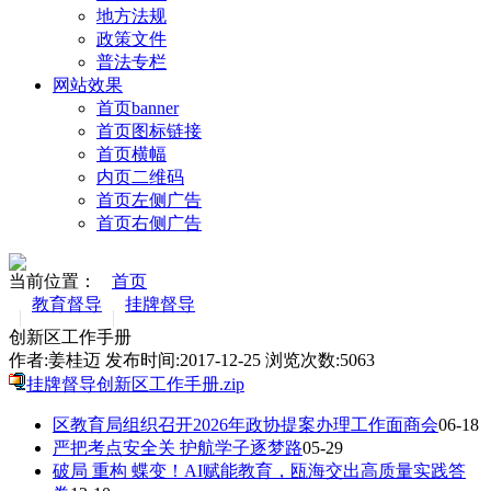
地方法规
政策文件
普法专栏
网站效果
首页banner
首页图标链接
首页横幅
内页二维码
首页左侧广告
首页右侧广告
当前位置：
首页
教育督导
挂牌督导
创新区工作手册
作者:姜桂迈 发布时间:2017-12-25 浏览次数:
5063
挂牌督导创新区工作手册.zip
区教育局组织召开2026年政协提案办理工作面商会
06-18
严把考点安全关 护航学子逐梦路
05-29
破局 重构 蝶变！AI赋能教育，瓯海交出高质量实践答