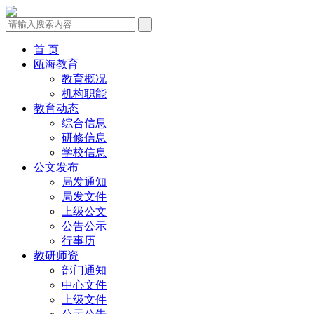
首 页
瓯海教育
教育概况
机构职能
教育动态
综合信息
研修信息
学校信息
公文发布
局发通知
局发文件
上级公文
公告公示
行事历
教研师资
部门通知
中心文件
上级文件