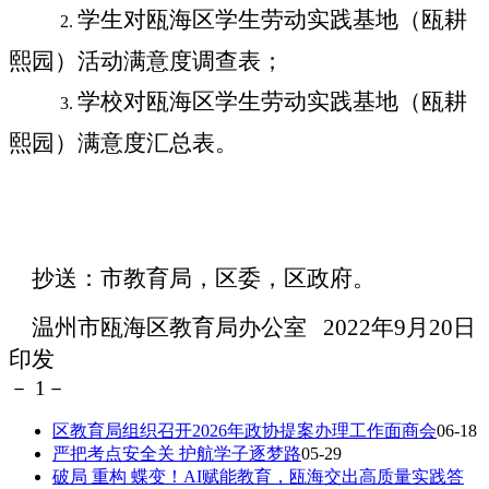
学生对瓯海区学生劳动实践基地（瓯耕
2.
熙园）活动满意度调查表；
学校对瓯海区学生劳动实践基地（瓯耕
3.
熙园）满意度汇总表。
抄送：市教育局，区委，区政府。
温州市瓯海区教育局办公室
2022
年
9
月
20
日
印发
－
1
－
区教育局组织召开2026年政协提案办理工作面商会
06-18
严把考点安全关 护航学子逐梦路
05-29
破局 重构 蝶变！AI赋能教育，瓯海交出高质量实践答