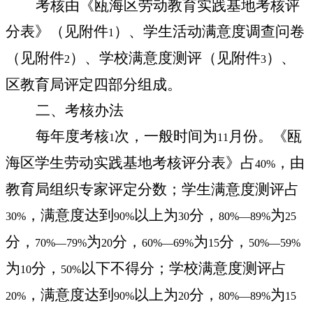
考核由《瓯海区劳动教育实践基地考核评
分表》（见附件
）、学生活动满意度调查问卷
1
（见附件
）、学校满意度测评（见附件
）、
2
3
区教育局评定四部分组成。
二、考核办法
每年度考核
次，一般时间为
月份。《瓯
1
11
海区学生劳动实践基地考核评分表》占
，由
40%
教育局组织专家评定分数；学生满意度测评占
，满意度达到
以上为
分，
为
30%
90%
30
80%—89%
25
分，
为
分，
为
分，
70%—79%
20
60%—69%
15
50%—59%
为
分，
以下不得分；学校满意度测评占
10
50%
，满意度达到
以上为
分，
为
20%
90%
20
80%—89%
15