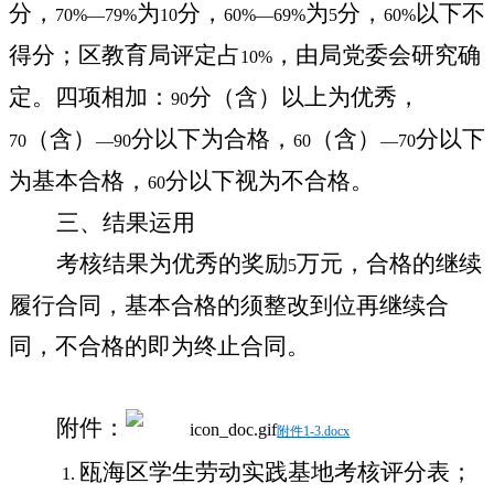
分，
为
分，
为
分，
以下不
70%—79%
10
60%—69%
5
60%
得分；区教育局评定占
，由局党委会研究确
10%
定。四项相加：
分（含）以上为优秀，
90
（含）
分以下为合格，
（含）
分以下
70
—90
60
—70
为基本合格，
分以下视为不合格。
60
三、结果运用
考核结果为优秀的奖励
万元，合格的继续
5
履行合同，基本合格的须整改到位再继续合
同，不合格的即为终止合同。
附件：
附件1-3.docx
瓯海区学生劳动实践基地考核评分表；
1.