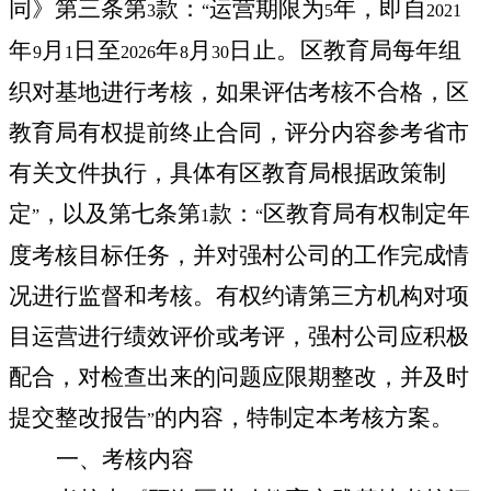
同
》第三条第
款：
运营期限为
年，
即自
3
“
5
2021
年
月
日至
年
月
日止。
区教育局每年组
9
1
2026
8
30
织对基地进行考核，如果评估考核不合格，区
教育局有权提前终止合同，评分内容参考省市
有关文件执行，具体有区教育局根据政策制
定
，以及第七条第
款：
区教育局
有权制定年
”
1
“
度考核目标任务，并对强村公司的工作完成情
况进行监督和考核。有权约请第三方机构对项
目运营进行绩效评价或考评，强村公司应积极
配合，对检查出来的问题应限期整改，并及时
提交整改报告
的内容，特制定本考核方案。
”
一、考核内容