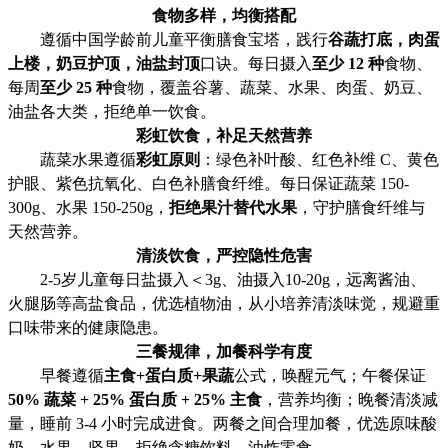
食物多样，均衡搭配
遵循中国学龄前儿童平衡膳食宝塔，践行
谷蔬打底，肉蛋
上楼，奶豆护顶，油盐封顶
口诀。每日摄入
至少
12 种
食物、
每周
至少
25 种
食物，覆盖谷薯、蔬菜、水果、肉蛋、奶豆、
油盐各大类，拒绝单一饮食。
彩虹饮食，补足天然营养
蔬菜水果遵循
彩虹原则
：绿色补叶酸、红色补维
C、黄色
护眼、紫色抗氧化、白色补膳食纤维。每日保证蔬菜 150-
300g、水果 150-250g，
拒绝果汁替代水果
，守护膳食纤维与
天然营养。
清淡饮食，严控
隐性
危害
2-5岁儿童每日盐摄入＜3g、油摄入10-20g，远离酱油、
火腿肠等高盐食品，优选植物油，从小培养清淡味觉，规避重
口味带来的健康隐患。
三餐规律，加餐科学有度
早餐遵循
主食
+蛋白质+果蔬
公式，唤醒元气
；
午餐保证
50% 蔬菜 + 25% 蛋白质 + 25% 主食
，营养均衡；晚餐清淡减
量，睡前
3-4 小时完成进食。两餐之间合理加餐，优选原味酸
奶、水果、坚果，拒绝含糖饮料、油炸零食。