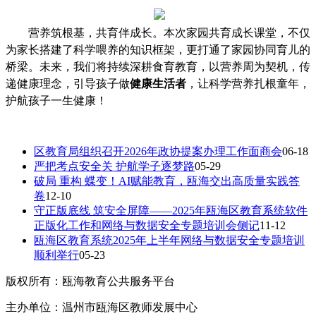
营养筑根基，共育伴成长。本次家园共育成长课堂，不仅
为家长搭建了科学喂养的知识框架，更打通了家园协同育儿的
桥梁。未来，我们将持续深耕食育教育，以营养周为契机，传
递健康理念，引导孩子做
健康生活者
，让科学营养扎根童年，
护航孩子一生健康！
区教育局组织召开2026年政协提案办理工作面商会
06-18
严把考点安全关 护航学子逐梦路
05-29
破局 重构 蝶变！AI赋能教育，瓯海交出高质量实践答
卷
12-10
守正版底线 筑安全屏障——2025年瓯海区教育系统软件
正版化工作和网络与数据安全专题培训会侧记
11-12
瓯海区教育系统2025年上半年网络与数据安全专题培训
顺利举行
05-23
版权所有：瓯海教育公共服务平台
主办单位：温州市瓯海区教师发展中心