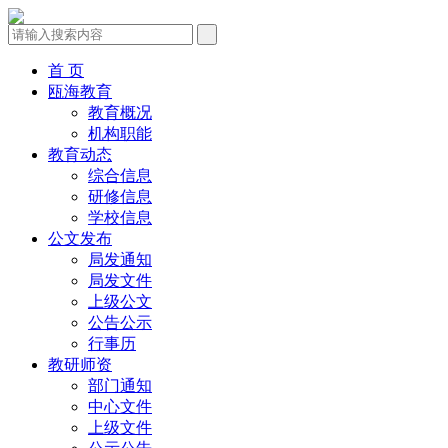
首 页
瓯海教育
教育概况
机构职能
教育动态
综合信息
研修信息
学校信息
公文发布
局发通知
局发文件
上级公文
公告公示
行事历
教研师资
部门通知
中心文件
上级文件