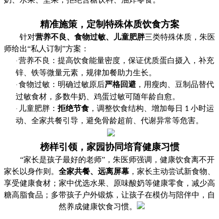
精准施策，定制特殊体质饮食方案
针对
营养不良、食物过敏、儿童肥胖
三类特殊体质，朱医
师给出
“私人订制”方案：
营养不良：提高饮食能量密度，保证优质蛋白摄入，补充
·
锌、铁等微量元素，规律加餐助力生长。
食物过敏：明确过敏原后
严格回避
，用瘦肉、豆制品替代
·
过敏食材，多数牛奶、鸡蛋过敏可随年龄自愈。
儿童肥胖：
拒绝节食
，调整饮食结构、增加每日
小时运
·
1
动、全家共餐引导，避免骨龄超前、代谢异常等危害。
榜样引领，家园协同培育健康习惯
“家长是孩子最好的老师”，朱医师强调，健康饮食离不开
家长以身作则。
全家共餐、远离屏幕
，家长主动尝试新食物、
享受健康食材；家中优选水果、原味酸奶等健康零食，减少高
糖高脂食品；多带孩子户外锻炼，让孩子在模仿与陪伴中，自
然养成健康饮食习惯。