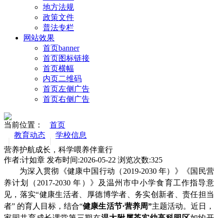
地方法规
政策文件
普法专栏
网站效果
首页banner
首页图标链接
首页横幅
内页二维码
首页左侧广告
首页右侧广告
当前位置：
首页
教育动态
学校信息
营养护航成长，科学喂养伴童行
作者:计如章 发布时间:2026-05-22 浏览次数:
325
为深入贯彻《健康中国行动（
2019-2030 年）》《国民营
养计划（2017-2030 年）》及温州市中小学食育工作指导意
见，落实“健康生活者、厚德博学者、务实创新者、责任担当
者” 的育人目标，结合
“
健康生活节·营养周
”
主题活动
。
近日，
家园共育成长课堂第三期
在
温大附属茶实幼高科园区
如约开