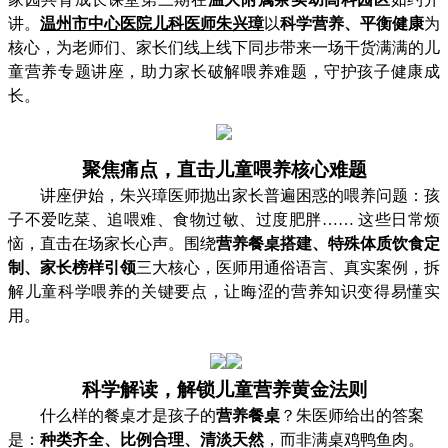
讲。
温州市中心医院儿科医师朱兴璋
以
科学营养、平衡健康
为
核心，为
老师们、
家长们
线上线下同步
带来一场干货满满的儿
童营养专题讲座，助力家长破解喂养难题，守护孩子健康成
长。
聚焦痛点，直击儿童喂养核心难题
讲座伊始，朱兴璋医师抛出家长普遍困惑的喂养问题：孩
子不爱吃菜、追喂难、食物过敏、过度肥胖
…… 这些日常烦
恼，直击在场家长心声。围绕
营养餐桌搭建、特殊体质饮食定
制、家长榜样引领
三大核心，医师用通俗语言、真实案例，拆
解儿童科学喂养的关键要点，让晦涩的营养知识变得易懂实
用。
科学解读，解锁儿童营养黄金法则
什么样的餐桌才是孩子的
营养餐桌
？朱医师给出
的
答案
是
：
种类齐全、比例合理、清淡天然
，而非满桌鸡鸭鱼肉。