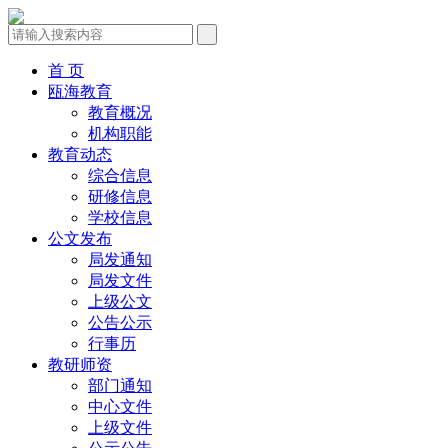
首 页
瓯海教育
教育概况
机构职能
教育动态
综合信息
研修信息
学校信息
公文发布
局发通知
局发文件
上级公文
公告公示
行事历
教研师资
部门通知
中心文件
上级文件