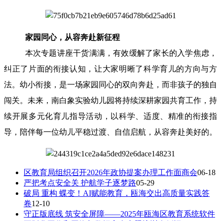
家园同心，从容奔赴新征程
本次专题讲座干货满满，有效缓解了家长的入学焦虑，
纠正了片面的衔接认知，让大家明晰了科学育儿的方向与方
法。幼小衔接，是一场家园同心的双向奔赴，而非孩子的独自
闯关。未来，南白象实验幼儿园将持续深耕家园共育工作，持
续开展多元化育儿指导活动，以科学、适度、精准的衔接指
导，陪伴每一位幼儿平稳过渡、自信启航，从容奔赴美好的。
区教育局组织召开2026年政协提案办理工作面商会
06-18
严把考点安全关 护航学子逐梦路
05-29
破局 重构 蝶变！AI赋能教育，瓯海交出高质量实践答
卷
12-10
守正版底线 筑安全屏障——2025年瓯海区教育系统软件