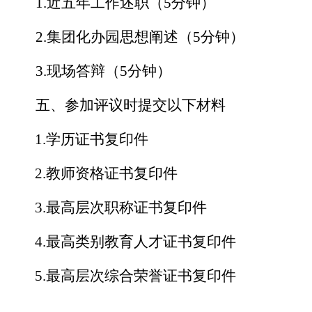
1.
近五年工作述职（
5
分钟）
2.
集团化办园思想阐述（
5
分钟）
3.
现场答辩（
5
分钟）
五、
参加评议时提交以下材料
1.
学历证书
复印件
2.
教师资格证
书复印件
3.
最高层次职称证书复印件
4.
最高类别教育人才证书复印件
5.
最高层次综合荣誉证书复印件