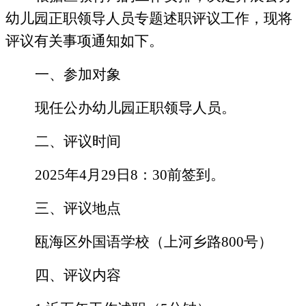
幼儿园正职领导人员专题述职评议工作，现将
评议有关事项通知如下
。
一、
参加对象
现任
公办幼儿园正职领导人员。
二、
评议时间
2025
年
4
月
29
日
8
：
30
前签到。
三、评议地点
瓯海区外国语学校（上河乡路
800
号）
四、
评议内容